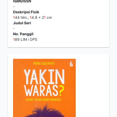
ISBN/ISSN
-
Deskripsi Fisik
1
44 hlm.;
1
4.8 x 2
1
cm
Judul Seri
-
No. Panggil
1
89 LIM i OPS