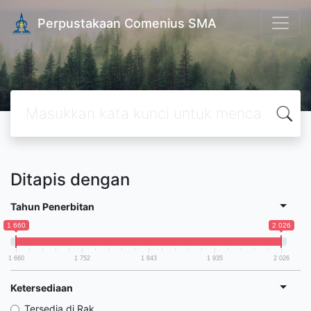
Perpustakaan Comenius SMA
Ditapis dengan
Tahun Penerbitan
1 660
2 026
1 660
1 752
1 843
1 935
2 026
Ketersediaan
Tersedia di Rak