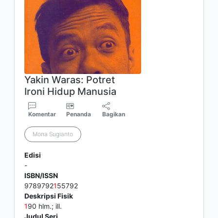
Yakin Waras: Potret
Ironi Hidup Manusia
Komentar
Penanda
Bagikan
Mona Sugianto
Edisi
-
ISBN/ISSN
9789792
1
55792
Deskripsi Fisik
1
90 hlm.; ill.
Judul Seri