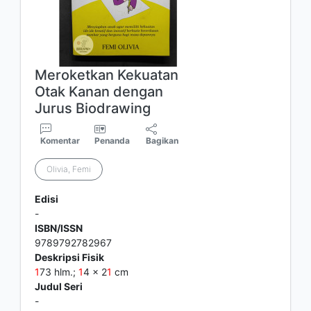
Meroketkan Kekuatan
Otak Kanan dengan
Jurus Biodrawing
Komentar
Penanda
Bagikan
Olivia, Femi
Edisi
-
ISBN/ISSN
9789792782967
Deskripsi Fisik
1
73 hlm.;
1
4 x 2
1
cm
Judul Seri
-