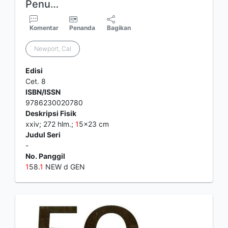
Penu…
Komentar
Penanda
Bagikan
Newport, Cal
Edisi
Cet. 8
ISBN/ISSN
9786230020780
Deskripsi Fisik
xxiv; 272 hlm.;
1
5x23 cm
Judul Seri
-
No. Panggil
1
58.
1
NEW d GEN