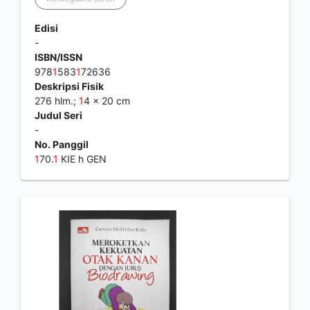
Edisi
-
ISBN/ISSN
978
1
583
1
72636
Deskripsi Fisik
276 hlm.;
1
4 x 20 cm
Judul Seri
-
No. Panggil
1
70.
1
KIE h GEN