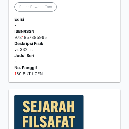
Butler-Bowdon, Tom
Edisi
-
ISBN/ISSN
978
1
857885965
Deskripsi Fisik
vi, 332, ill.
Judul Seri
-
No. Panggil
1
80 BUT f GEN