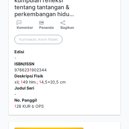
kumpulan refleksi
tentang tantangan &
perkembangan hidu…
Komentar
Penanda
Bagikan
Kurniawan, Kevin Nobel
Edisi
-
ISBN/ISSN
978623
1
902344
Deskripsi Fisik
xii;
1
49 hlm.;
1
4,5x20,5 cm
Judul Seri
-
No. Panggil
1
28 KUR b OPS