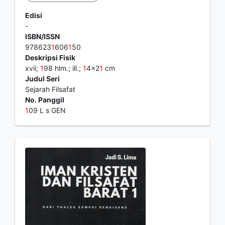
Edisi
-
ISBN/ISSN
978623
1
606
1
50
Deskripsi Fisik
xvii;
1
98 hlm.; ill.;
1
4x2
1
cm
Judul Seri
Sejarah Filsafat
No. Panggil
1
09 L s GEN