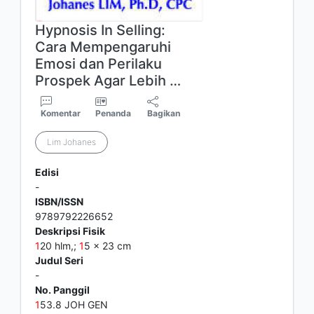
Hypnosis In Selling:
Cara Mempengaruhi
Emosi dan Perilaku
Prospek Agar Lebih …
Komentar
Penanda
Bagikan
Lim Johanes
Edisi
-
ISBN/ISSN
9789792226652
Deskripsi Fisik
1
20 hlm,;
1
5 x 23 cm
Judul Seri
-
No. Panggil
1
53.8 JOH GEN