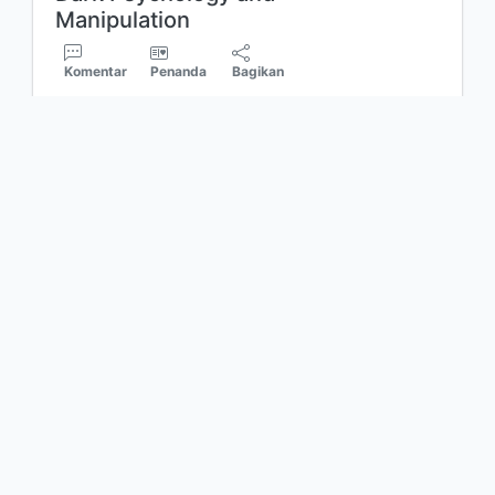
Manipulation
Komentar
Penanda
Bagikan
Christopher Kingler
Edisi
-
ISBN/ISSN
-
Deskripsi Fisik
-
Judul Seri
-
No. Panggil
1
53.853 CHR d GEN
1
2
3
4
5
Berikutnya
Hal. Akhir