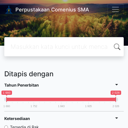
Perpustakaan Comenius SMA
Ditapis dengan
Tahun Penerbitan
1 660
2 026
1 660
1 752
1 843
1 935
2 026
Ketersediaan
Tersedia di Rak