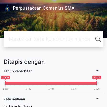
Perpustakaan Comenius SMA
Ditapis dengan
Tahun Penerbitan
1 660
2 026
1 660
1 752
1 843
1 935
2 026
Ketersediaan
Tersedia di Rak