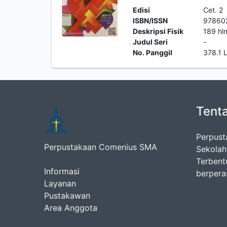
Edisi
Cet. 2
ISBN/ISSN
97860
Deskripsi Fisik
189 hlm
Judul Seri
-
No. Panggil
378.1 
Tent
Perpust
Perpustakaan Comenius SMA
Sekolah
Terbent
Informasi
berpera
Layanan
Pustakawan
Area Anggota