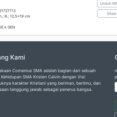
Unduh M
21727713
Sitasi
.; ill.; 12,5x19 cm
LIE k GEN
ang Kami
akaan Comenius SMA adalah bagian dari sebuah
m
 Kehidupan SMA Kristen Calvin dengan Visi:
p
uknya karakter Kristiani yang beriman, berilmu, dan
saan tanggung jawab sebagai penerus bangsa.