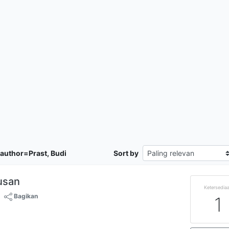
author=Prast, Budi
Sort by
usan
Ketersedia
Bagikan
1