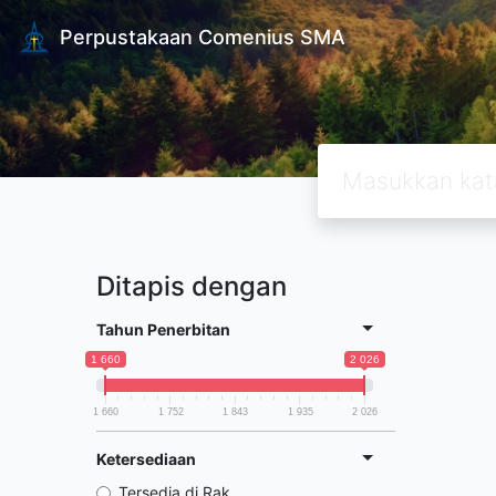
Perpustakaan Comenius SMA
Ditapis dengan
Tahun Penerbitan
1 660
2 026
1 660
1 752
1 843
1 935
2 026
Ketersediaan
Tersedia di Rak