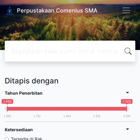
Perpustakaan Comenius SMA
Ditapis dengan
Tahun Penerbitan
1 660
2 026
1 660
1 752
1 843
1 935
2 026
Ketersediaan
Tersedia di Rak