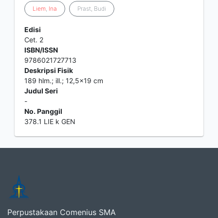
Liem
,
Ina
Prast, Budi
Edisi
Cet. 2
ISBN/ISSN
9786021727713
Deskripsi Fisik
189 hlm.; ill.; 12,5x19 cm
Judul Seri
-
No. Panggil
378.1 LIE k GEN
Perpustakaan Comenius SMA