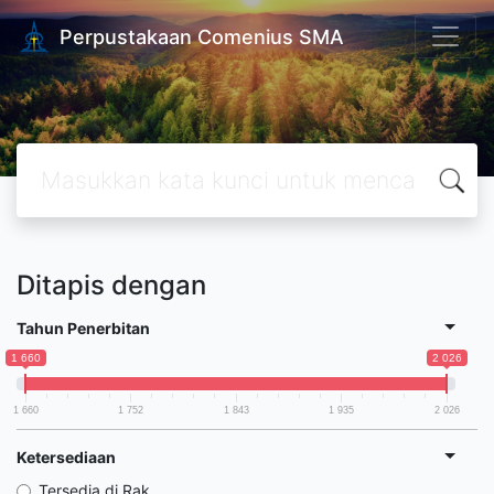
Perpustakaan Comenius SMA
Ditapis dengan
Tahun Penerbitan
1 660
2 026
1 660
1 752
1 843
1 935
2 026
Ketersediaan
Tersedia di Rak