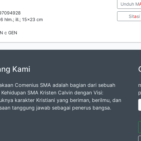
Unduh M
97094928
Sit
a
si
06 hlm.; ill.; 15x23 cm
N c GEN
ang Kami
akaan Comenius SMA adalah bagian dari sebuah
m
 Kehidupan SMA Kristen Calvin dengan Visi:
p
uknya karakter Kristiani yang beriman, berilmu, dan
saan tanggung jawab sebagai penerus bangsa.