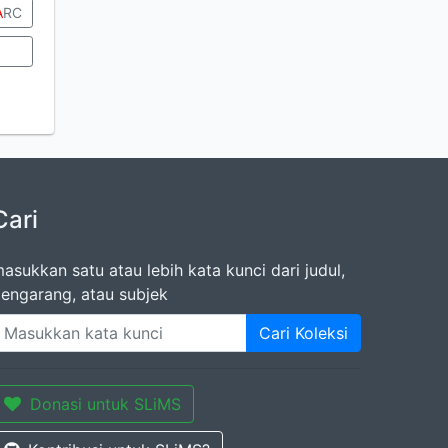
A
RC
Cari
asukkan satu atau lebih kata kunci dari judul,
engarang, atau subjek
Cari Koleksi
Donasi untuk SLiMS