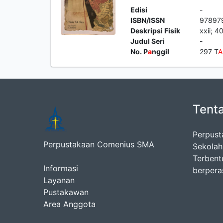
Edisi
-
ISBN/ISSN
97897
Deskripsi Fisik
xxii; 4
Judul Seri
-
No. P
a
nggil
297 T
A
Tent
Perpust
Perpustakaan Comenius SMA
Sekolah
Terbent
Informasi
berpera
Layanan
Pustakawan
Area Anggota