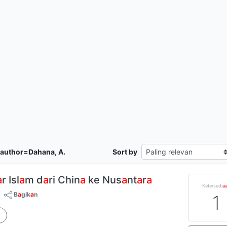
author=Dahana, A.
Sort by
a
r Isl
a
m d
a
ri Chin
a
ke Nus
a
nt
a
r
a
Ketersedi
a
B
a
gik
a
n
1