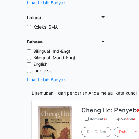
Lihat Lebih Banyak
Lokasi
Koleksi SMA
Bahasa
Bilingual (Ind-Eng)
Bilingual (Mand-Eng)
English
Indonesia
Lihat Lebih Banyak
Ditemukan
1
dari pencarian Anda melalui kata kunci:
Cheng Ho: Penyeb
Koment
a
r
Pen
a
nd
a
T
a
n, T
a
Sen
Dahana
,
A
.