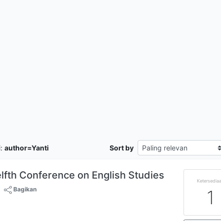
i:
author=Yanti
Sort by
lfth Conference on English Studies
Ketersedia
Bagikan
1