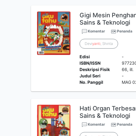
Gigi Mesin Penghan
Sains & Teknologi
Komentar
Penanda
Devi
yanti
, Shinta
Edisi
-
ISBN/ISSN
97723
Deskripsi Fisik
66, ill.
Judul Seri
-
No. Panggil
MAG 0
Hati Organ Terbes
Sains & Teknologi
Komentar
Penanda