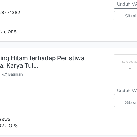
Unduh M
28474382
Sitasi
N c OPS
bing Hitam terhadap Peristiwa
Ketersedia
a: Karya Tul…
1
Bagikan
Unduh M
Sitasi
Siswa
OV a OPS