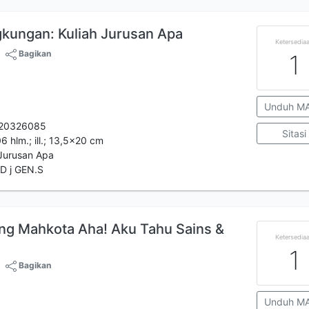
gkungan: Kuliah Jurusan Apa
Ketersedia
Bagikan
1
Unduh M
20326085
Sitasi
106 hlm.; ill.; 13,5x20 cm
 Jurusan Apa
D j GEN.S
ng Mahkota Aha! Aku Tahu Sains &
Ketersedia
1
Bagikan
Unduh M