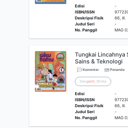
Edisi
-
ISBN/ISSN
97723
Deskripsi Fisik
66, ill.
Judul Seri
-
No. Panggil
MAG 0
Tungkai Lincahnya
Sains & Teknologi
Komentar
Penanda
Devi
yanti
, Shinta
Edisi
-
ISBN/ISSN
97723
Deskripsi Fisik
66, ill.
Judul Seri
-
No. Panggil
MAG 0