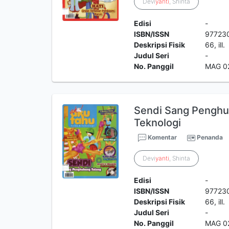
Devi
yanti
, Shinta
Edisi
-
ISBN/ISSN
97723
Deskripsi Fisik
66, ill.
Judul Seri
-
No. Panggil
MAG 0
Sendi Sang Penghu
Teknologi
Komentar
Penanda
Devi
yanti
, Shinta
Edisi
-
ISBN/ISSN
97723
Deskripsi Fisik
66, ill.
Judul Seri
-
No. Panggil
MAG 0