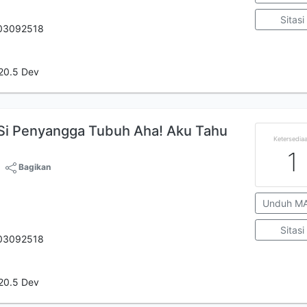
Sitasi
03092518
20.5 Dev
 Si Penyangga Tubuh Aha! Aku Tahu
Ketersedia
1
Bagikan
Unduh M
Sitasi
03092518
20.5 Dev