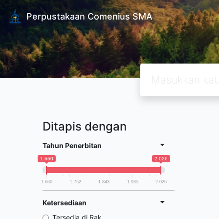
Perpustakaan Comenius SMA
Ditapis dengan
Tahun Penerbitan
1 660
2 026
1 660
1 752
1 843
1 935
2 026
Ketersediaan
Tersedia di Rak