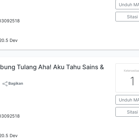
Unduh M
Sitasi
03092518
20.5 Dev
bung Tulang Aha! Aku Tahu Sains &
Ketersedia
1
Bagikan
Unduh M
Sitasi
03092518
20.5 Dev