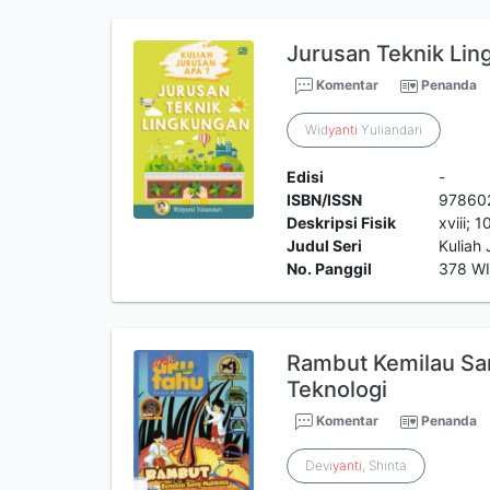
Jurusan Teknik Lin
Komentar
Penanda
Wid
yanti
Yuliandari
Edisi
-
ISBN/ISSN
97860
Deskripsi Fisik
xviii; 
Judul Seri
Kuliah
No. Panggil
378 WI
Rambut Kemilau Sa
Teknologi
Komentar
Penanda
Devi
yanti
, Shinta