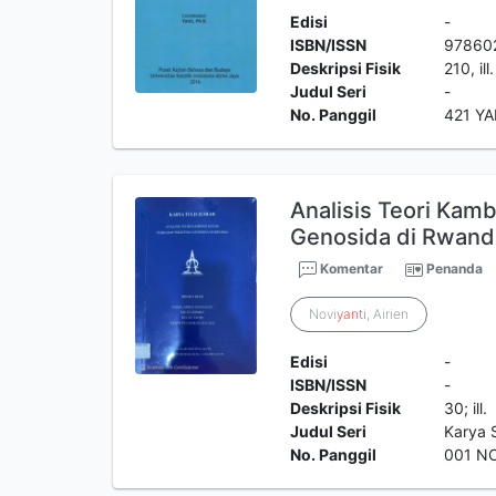
Edisi
-
ISBN/ISSN
97860
Deskripsi Fisik
210, ill.
Judul Seri
-
No. Panggil
421 YA
Analisis Teori Kam
Genosida di Rwand
Komentar
Penanda
Novi
yanti
, Airien
Edisi
-
ISBN/ISSN
-
Deskripsi Fisik
30; ill.
Judul Seri
Karya 
No. Panggil
001 N