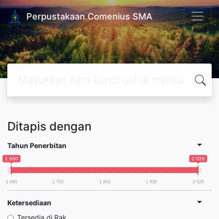
Perpustakaan Comenius SMA
Ditapis dengan
Tahun Penerbitan
1 660
2 026
1 660
1 752
1 843
1 935
2 026
Ketersediaan
Tersedia di Rak