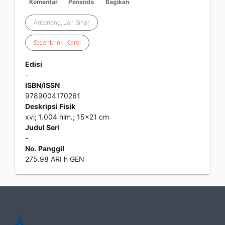
Komentar
Penanda
Bagikan
Aritonang, Jan Sihar
Steenbrink
,
Karel
Edisi
-
ISBN/ISSN
9789004170261
Deskripsi Fisik
xvi; 1.004 hlm.; 15x21 cm
Judul Seri
-
No. Panggil
275.98 ARI h GEN