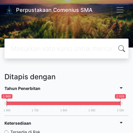
Perpustakaan Comenius SMA
Ditapis dengan
Tahun Penerbitan
1 660
2 026
1 660
1 752
1 843
1 935
2 026
Ketersediaan
Tersedia di Rak