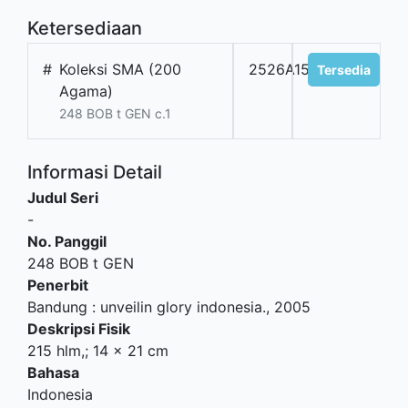
Ketersediaan
#
Koleksi SMA (200
2526A152
Tersedia
Agama)
248 BOB t GEN c.1
Informasi Detail
Judul Seri
-
No. Panggil
248 BOB t GEN
Penerbit
Bandung
:
unveilin glory indonesia
.,
2005
Deskripsi Fisik
215 hlm,; 14 x 21 cm
Bahasa
Indonesia