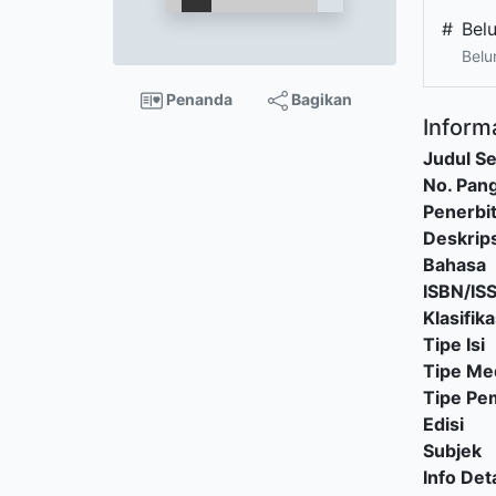
#
Bel
Belu
Penanda
Bagikan
Informa
Judul Se
No. Pang
Penerbi
Deskrips
Bahasa
ISBN/IS
Klasifika
Tipe Isi
Tipe Me
Tipe P
Edisi
Subjek
Info Deta