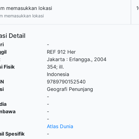
um memasukkan lokasi
m memasukkan lokasi
si Detail
ri
-
gil
REF 912 Her
t
Jakarta
:
Erlangga
.,
2004
i Fisik
354; ill.
Indonesia
SN
9789790152540
si
Geografi Penunjang
-
dia
-
embawa
-
-
Atlas Dunia
il Spesifik
-