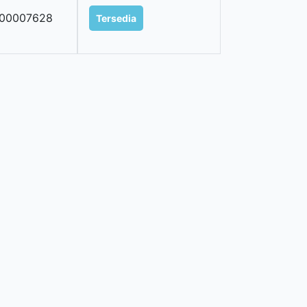
100007628
Tersedia