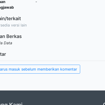
aan
-
ngjawab
ain/terkait
sedia versi lain
an Berkas
da Data
tar
arus masuk sebelum memberikan komentar
ang Kami