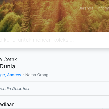
Beranda
Inform
a Cetak
 Dunia
age, Andrew
- Nama Orang;
rsedia Deskripsi
ediaan