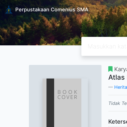
Perpustakaan Comenius SMA
Kary
Atlas
Herit
Tidak Te
Keters